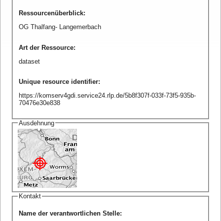
Ressourcenüberblick
:
OG Thalfang- Langemerbach
Art der Ressource
:
dataset
Unique resource identifier
:
https://komserv4gdi.service24.rlp.de/5b8f307f-033f-73f5-935b-
70476e30e838
Ausdehnung
Kontakt
Name der verantwortlichen Stelle
: