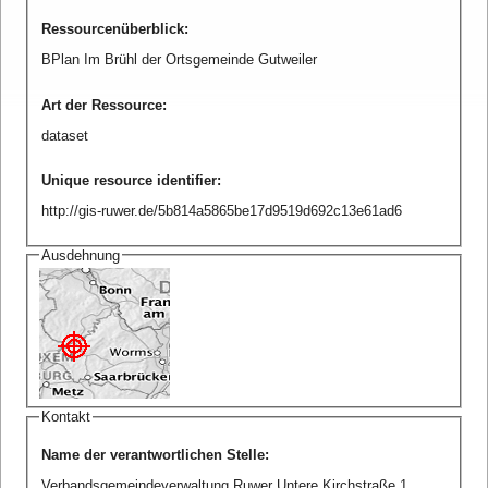
Ressourcenüberblick
:
BPlan Im Brühl der Ortsgemeinde Gutweiler
Art der Ressource
:
dataset
Unique resource identifier
:
http://gis-ruwer.de/5b814a5865be17d9519d692c13e61ad6
Ausdehnung
Kontakt
Name der verantwortlichen Stelle
:
Verbandsgemeindeverwaltung Ruwer Untere Kirchstraße 1