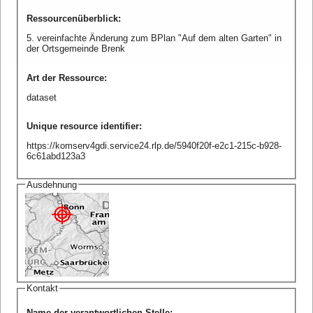
Ressourcenüberblick
:
5. vereinfachte Änderung zum BPlan "Auf dem alten Garten" in
der Ortsgemeinde Brenk
Art der Ressource
:
dataset
Unique resource identifier
:
https://komserv4gdi.service24.rlp.de/5940f20f-e2c1-215c-b928-
6c61abd123a3
Ausdehnung
Kontakt
Name der verantwortlichen Stelle
: