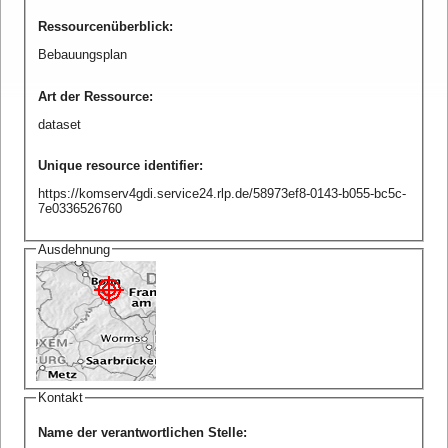
Ressourcenüberblick
:
Bebauungsplan
Art der Ressource
:
dataset
Unique resource identifier
:
https://komserv4gdi.service24.rlp.de/58973ef8-0143-b055-bc5c-
7e0336526760
Ausdehnung
Kontakt
Name der verantwortlichen Stelle
: