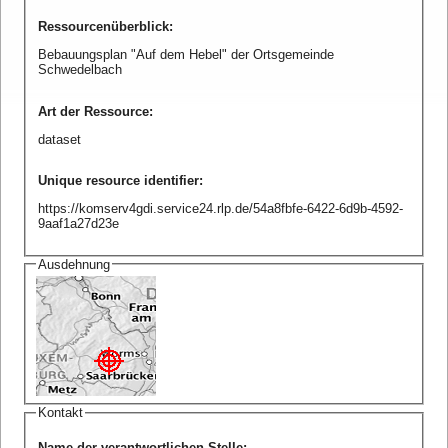
Ressourcenüberblick
:
Bebauungsplan "Auf dem Hebel" der Ortsgemeinde
Schwedelbach
Art der Ressource
:
dataset
Unique resource identifier
:
https://komserv4gdi.service24.rlp.de/54a8fbfe-6422-6d9b-4592-
9aaf1a27d23e
Ausdehnung
Kontakt
Name der verantwortlichen Stelle
: