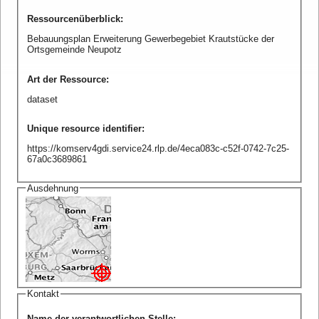
Ressourcenüberblick
:
Bebauungsplan Erweiterung Gewerbegebiet Krautstücke der
Ortsgemeinde Neupotz
Art der Ressource
:
dataset
Unique resource identifier
:
https://komserv4gdi.service24.rlp.de/4eca083c-c52f-0742-7c25-
67a0c3689861
Ausdehnung
Kontakt
Name der verantwortlichen Stelle
: