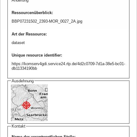
Änderung
Ressourcenüberblick
:
BBP07231502_2393-MOR_0027_2A.jpg
Art der Ressource
:
dataset
Unique resource identifier
:
https://komserv4gdi.service24.rlp.de/4d2c0709-7d1a-38e5-bc01-
db11334190bb
Ausdehnung
Kontakt
Name der verantwortlichen Stelle
: