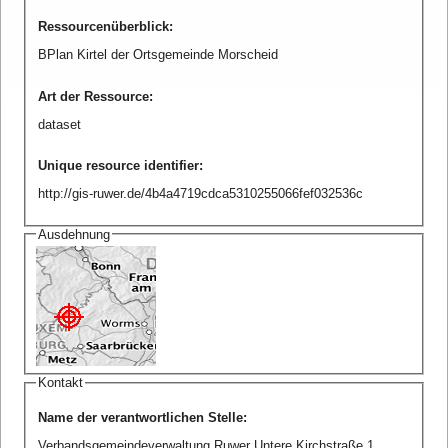
Ressourcenüberblick
:
BPlan Kirtel der Ortsgemeinde Morscheid
Art der Ressource
:
dataset
Unique resource identifier
:
http://gis-ruwer.de/4b4a4719cdca5310255066fef032536c
Ausdehnung
Kontakt
Name der verantwortlichen Stelle
:
Verbandsgemeindeverwaltung Ruwer Untere Kirchstraße 1