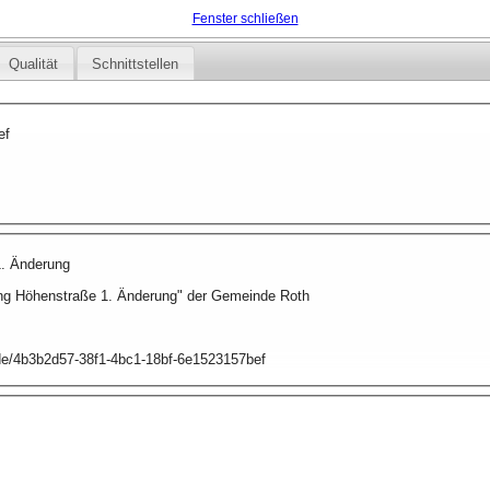
Fenster schließen
Qualität
Schnittstellen
ef
. Änderung
g Höhenstraße 1. Änderung" der Gemeinde Roth
.de/4b3b2d57-38f1-4bc1-18bf-6e1523157bef