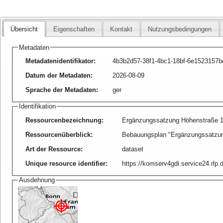
Übersicht
Eigenschaften
Kontakt
Nutzungsbedingungen
Metadaten
Metadatenidentifikator
:
4b3b2d57-38f1-4bc1-18bf-6e1523157b
Datum der Metadaten
:
2026-08-09
Sprache der Metadaten
:
ger
Identifikation
Ressourcenbezeichnung
:
Ergänzungssatzung Höhenstraße 1
Ressourcenüberblick
:
Bebauungsplan "Ergänzungssatzun
Art der Ressource
:
dataset
Unique resource identifier
:
https://komserv4gdi.service24.rlp
Ausdehnung