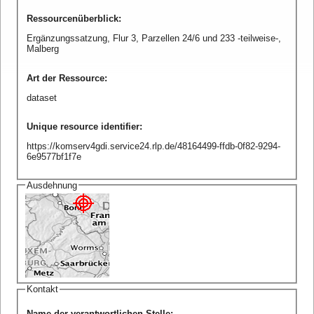
Ressourcenüberblick
:
Ergänzungssatzung, Flur 3, Parzellen 24/6 und 233 -teilweise-,
Malberg
Art der Ressource
:
dataset
Unique resource identifier
:
https://komserv4gdi.service24.rlp.de/48164499-ffdb-0f82-9294-
6e9577bf1f7e
Ausdehnung
Kontakt
Name der verantwortlichen Stelle
: