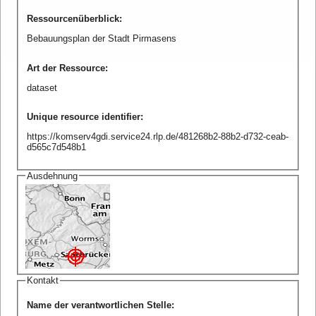
Ressourcenüberblick
:
Bebauungsplan der Stadt Pirmasens
Art der Ressource
:
dataset
Unique resource identifier
:
https://komserv4gdi.service24.rlp.de/481268b2-88b2-d732-ceab-
d565c7d548b1
Ausdehnung
Kontakt
Name der verantwortlichen Stelle
: