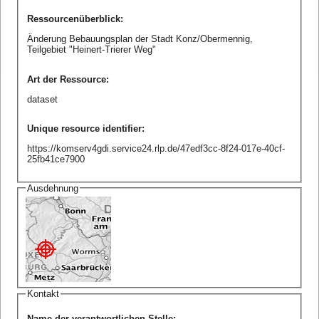
Ressourcenüberblick
:
Änderung Bebauungsplan der Stadt Konz/Obermennig,
Teilgebiet "Heinert-Trierer Weg"
Art der Ressource
:
dataset
Unique resource identifier
:
https://komserv4gdi.service24.rlp.de/47edf3cc-8f24-017e-40cf-
25fb41ce7900
Ausdehnung
Kontakt
Name der verantwortlichen Stelle
: