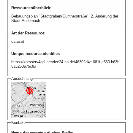
Ressourcenüberblick
:
Bebauungsplan "Stadtgraben/Güntherstraße", 2. Änderung der
Stadt Andernach
Art der Ressource
:
dataset
Unique resource identifier
:
https://komserv4gdi.service24.rlp.de/46302d4e-081f-e560-b63b-
5a5268e75c9a
Ausdehnung
Kontakt
Name der verantwortlichen Stelle
: