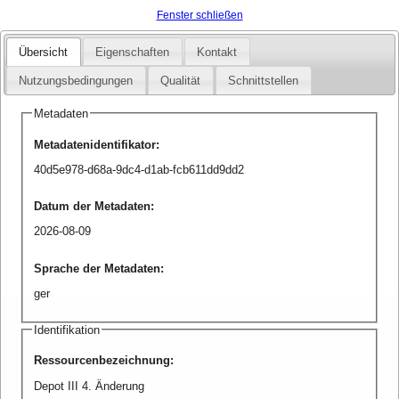
Fenster schließen
Übersicht
Eigenschaften
Kontakt
Nutzungsbedingungen
Qualität
Schnittstellen
Metadaten
Metadatenidentifikator
:
40d5e978-d68a-9dc4-d1ab-fcb611dd9dd2
Datum der Metadaten
:
2026-08-09
Sprache der Metadaten
:
ger
Identifikation
Ressourcenbezeichnung
:
Depot III 4. Änderung