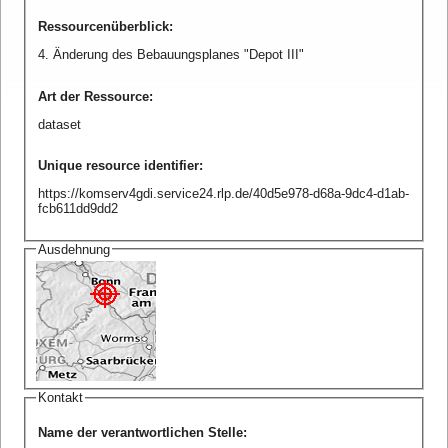
Ressourcenüberblick
:
4. Änderung des Bebauungsplanes "Depot III"
Art der Ressource
:
dataset
Unique resource identifier
:
https://komserv4gdi.service24.rlp.de/40d5e978-d68a-9dc4-d1ab-
fcb611dd9dd2
Ausdehnung
Kontakt
Name der verantwortlichen Stelle
: