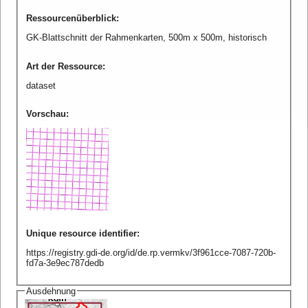
Ressourcenüberblick
:
GK-Blattschnitt der Rahmenkarten, 500m x 500m, historisch
Art der Ressource
:
dataset
Vorschau
:
Unique resource identifier
:
https://registry.gdi-de.org/id/de.rp.vermkv/3f961cce-7087-720b-
fd7a-3e9ec787dedb
Ausdehnung