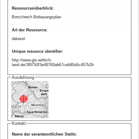
Ressourcenüberblick
:
Borschrech Bebauungsplan
Art der Ressource
:
dataset
Unique resource identifier
:
http://www.gis-wittlich-
land.de/3f8750f3e48760ab67ceb80a5c457b2b
Ausdehnung
Kontakt
Name der verantwortlichen Stelle
: