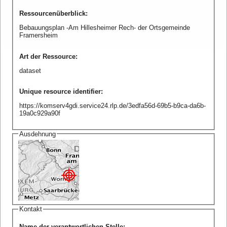
Ressourcenüberblick
:
Bebauungsplan -Am Hillesheimer Rech- der Ortsgemeinde
Framersheim
Art der Ressource
:
dataset
Unique resource identifier
:
https://komserv4gdi.service24.rlp.de/3edfa56d-69b5-b9ca-da6b-
19a0c929a90f
Ausdehnung
Kontakt
Name der verantwortlichen Stelle
: