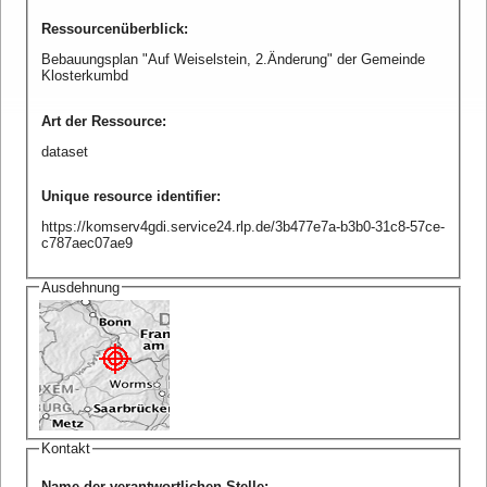
Ressourcenüberblick
:
Bebauungsplan "Auf Weiselstein, 2.Änderung" der Gemeinde
Klosterkumbd
Art der Ressource
:
dataset
Unique resource identifier
:
https://komserv4gdi.service24.rlp.de/3b477e7a-b3b0-31c8-57ce-
c787aec07ae9
Ausdehnung
Kontakt
Name der verantwortlichen Stelle
: