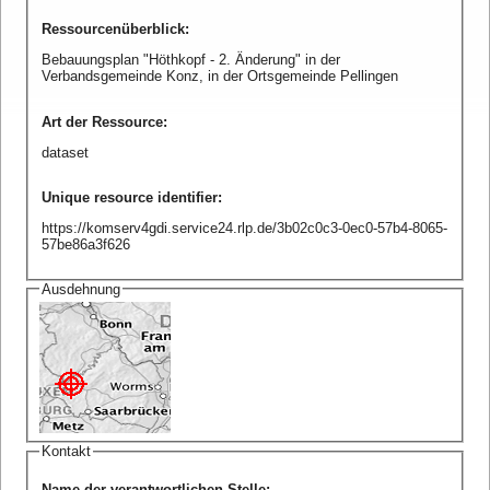
Ressourcenüberblick
:
Bebauungsplan "Höthkopf - 2. Änderung" in der
Verbandsgemeinde Konz, in der Ortsgemeinde Pellingen
Art der Ressource
:
dataset
Unique resource identifier
:
https://komserv4gdi.service24.rlp.de/3b02c0c3-0ec0-57b4-8065-
57be86a3f626
Ausdehnung
Kontakt
Name der verantwortlichen Stelle
: