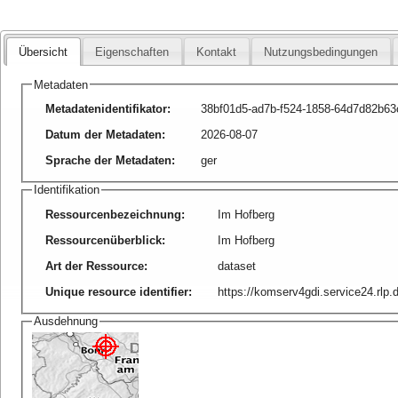
Übersicht
Eigenschaften
Kontakt
Nutzungsbedingungen
Metadaten
Metadatenidentifikator
:
38bf01d5-ad7b-f524-1858-64d7d82b63
Datum der Metadaten
:
2026-08-07
Sprache der Metadaten
:
ger
Identifikation
Ressourcenbezeichnung
:
Im Hofberg
Ressourcenüberblick
:
Im Hofberg
Art der Ressource
:
dataset
Unique resource identifier
:
https://komserv4gdi.service24.rl
Ausdehnung