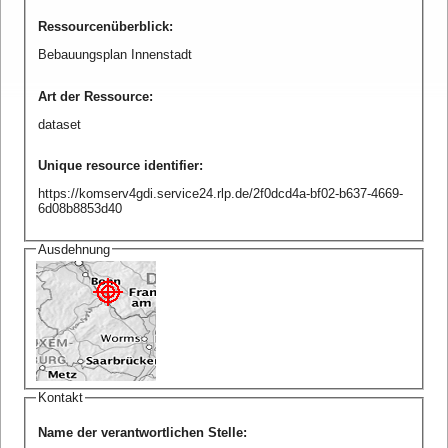
Ressourcenüberblick
:
Bebauungsplan Innenstadt
Art der Ressource
:
dataset
Unique resource identifier
:
https://komserv4gdi.service24.rlp.de/2f0dcd4a-bf02-b637-4669-
6d08b8853d40
Ausdehnung
Kontakt
Name der verantwortlichen Stelle
: