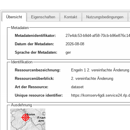
Übersicht
Eigenschaften
Kontakt
Nutzungsbedingungen
Metadaten
Metadatenidentifikator
:
27e4dc53-b9d4-af58-70cb-b96e876c1
Datum der Metadaten
:
2026-08-08
Sprache der Metadaten
:
ger
Identifikation
Ressourcenbezeichnung
:
Engeln 1 2. vereinfachte Änderung
Ressourcenüberblick
:
2. vereinfachte Änderung
Art der Ressource
:
dataset
Unique resource identifier
:
https://komserv4gdi.service24.rl
Ausdehnung