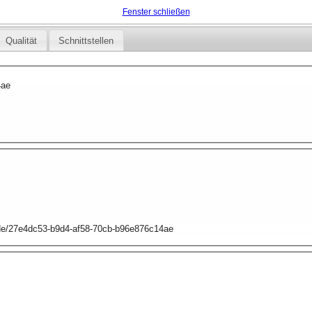
Fenster schließen
Qualität
Schnittstellen
4ae
p.de/27e4dc53-b9d4-af58-70cb-b96e876c14ae