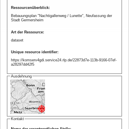
Ressourcenüberblick
:
Bebauungsplan "Nachtigallenweg / Lunette", Neufassung der
Stadt Germersheim
Art der Ressource
:
dataset
Unique resource identifier
:
https://komserv4gdi.service24.rlp.de/22873d7e-113b-9166-07ef-
a28297dd42f5
Ausdehnung
Kontakt
Name der verantwortlichen Stelle
: