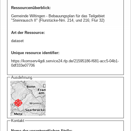
Ressourcenüberblick
:
Gemeinde Wiltingen - Bebauungsplan für das Teilgebiet
"Steinrausch II" (Flurstücke-Nrn. 214, und 216; Flur 32)
Art der Ressource
:
dataset
Unique resource identifier
:
https://komserv4gdi.service24.rlp.de/21595186-f681-acc5-04b1-
0df333e07706
Ausdehnung
Kontakt
Name der verantwortlichen Stelle
: