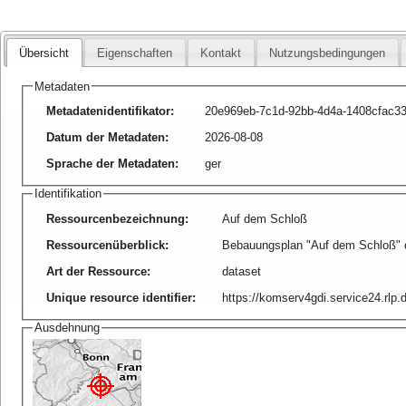
Übersicht
Eigenschaften
Kontakt
Nutzungsbedingungen
Metadaten
Metadatenidentifikator
:
20e969eb-7c1d-92bb-4d4a-1408cfac3
Datum der Metadaten
:
2026-08-08
Sprache der Metadaten
:
ger
Identifikation
Ressourcenbezeichnung
:
Auf dem Schloß
Ressourcenüberblick
:
Bebauungsplan "Auf dem Schloß"
Art der Ressource
:
dataset
Unique resource identifier
:
https://komserv4gdi.service24.rl
Ausdehnung