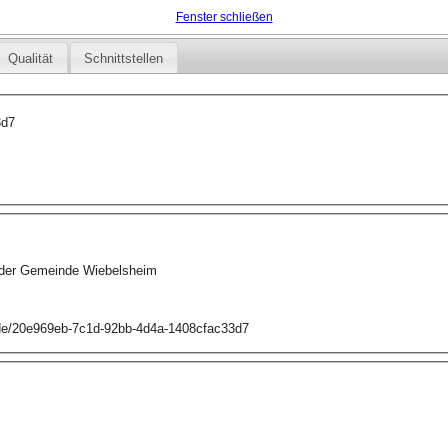
Fenster schließen
Qualität
Schnittstellen
3d7
 der Gemeinde Wiebelsheim
p.de/20e969eb-7c1d-92bb-4d4a-1408cfac33d7