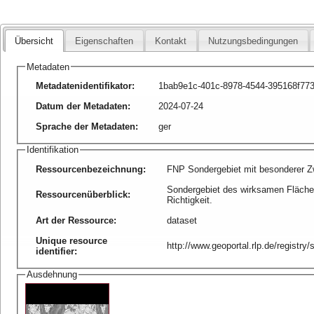
Übersicht
Eigenschaften
Kontakt
Nutzungsbedingungen
Metadaten
Metadatenidentifikator
:
1bab9e1c-401c-8978-4544-395168f77
Datum der Metadaten
:
2024-07-24
Sprache der Metadaten
:
ger
Identifikation
Ressourcenbezeichnung
:
FNP Sondergebiet mit besonderer
Sondergebiet des wirksamen Fläche
Ressourcenüberblick
:
Richtigkeit.
Art der Ressource
:
dataset
Unique resource
http://www.geoportal.rlp.de/registr
identifier
:
Ausdehnung