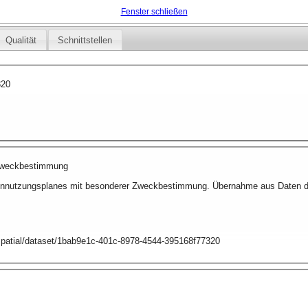
Fenster schließen
Qualität
Schnittstellen
320
 Zweckbestimmung
nnutzungsplanes mit besonderer Zweckbestimmung. Übernahme aus Daten des 
y/spatial/dataset/1bab9e1c-401c-8978-4544-395168f77320