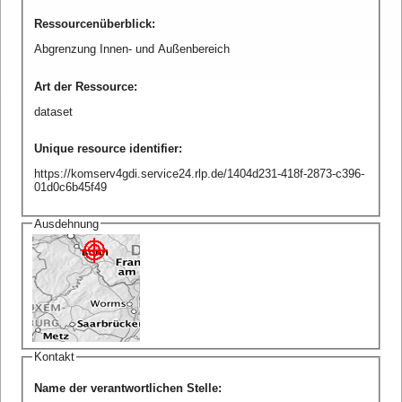
Ressourcenüberblick
:
Abgrenzung Innen- und Außenbereich
Art der Ressource
:
dataset
Unique resource identifier
:
https://komserv4gdi.service24.rlp.de/1404d231-418f-2873-c396-
01d0c6b45f49
Ausdehnung
Kontakt
Name der verantwortlichen Stelle
: