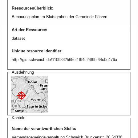
Ressourcenüberblick
:
Bebauungsplan Im Blutsgraben der Gemeinde Föhren
Art der Ressource
:
dataset
Unique resource identifier
:
http://gis-schweich.de/1109332565ef1f94c24f9bf44c0e476a
Ausdehnung
Kontakt
Name der verantwortlichen Stelle
:
Verbandsgemeindeverwaltung Schweich Brückenstr. 26 54338