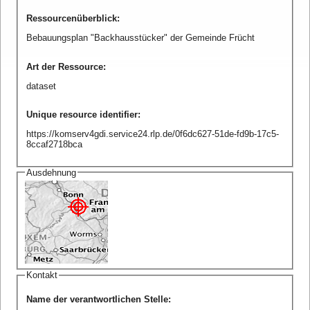
Ressourcenüberblick
:
Bebauungsplan "Backhausstücker" der Gemeinde Frücht
Art der Ressource
:
dataset
Unique resource identifier
:
https://komserv4gdi.service24.rlp.de/0f6dc627-51de-fd9b-17c5-
8ccaf2718bca
Ausdehnung
Kontakt
Name der verantwortlichen Stelle
: