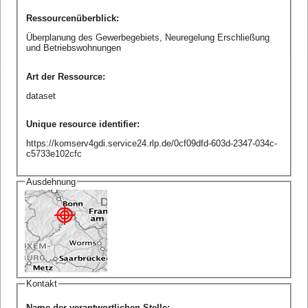
Ressourcenüberblick
:
Überplanung des Gewerbegebiets, Neuregelung Erschließung
und Betriebswohnungen
Art der Ressource
:
dataset
Unique resource identifier
:
https://komserv4gdi.service24.rlp.de/0cf09dfd-603d-2347-034c-
c5733e102cfc
Ausdehnung
Kontakt
Name der verantwortlichen Stelle
: