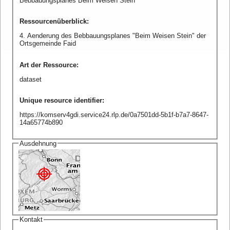
Bebbauungsplanes Beim Weisen Stein
Ressourcenüberblick
:
4. Aenderung des Bebbauungsplanes "Beim Weisen Stein" der
Ortsgemeinde Faid
Art der Ressource
:
dataset
Unique resource identifier
:
https://komserv4gdi.service24.rlp.de/0a7501dd-5b1f-b7a7-8647-
14a65774b890
Ausdehnung
Kontakt