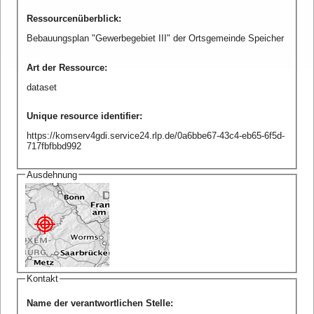
Ressourcenüberblick
:
Bebauungsplan "Gewerbegebiet III" der Ortsgemeinde Speicher
Art der Ressource
:
dataset
Unique resource identifier
:
https://komserv4gdi.service24.rlp.de/0a6bbe67-43c4-eb65-6f5d-
717fbfbbd992
Ausdehnung
Kontakt
Name der verantwortlichen Stelle
: