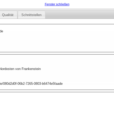
Fenster schließen
Qualität
Schnittstellen
de
 Nordosten von Frankenstein
p.de/080d2d0f-06b2-7265-0803-b6474e5faade