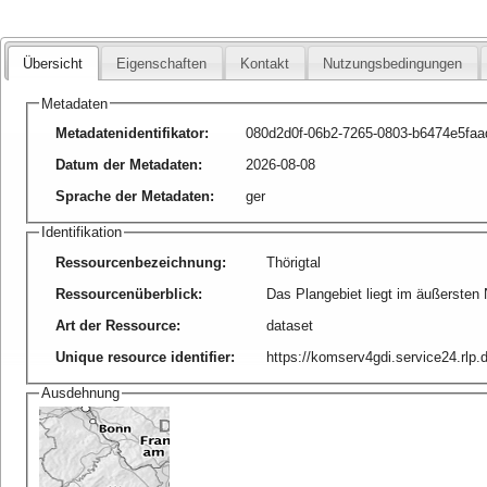
Übersicht
Eigenschaften
Kontakt
Nutzungsbedingungen
Metadaten
Metadatenidentifikator
:
080d2d0f-06b2-7265-0803-b6474e5faa
Datum der Metadaten
:
2026-08-08
Sprache der Metadaten
:
ger
Identifikation
Ressourcenbezeichnung
:
Thörigtal
Ressourcenüberblick
:
Das Plangebiet liegt im äußersten
Art der Ressource
:
dataset
Unique resource identifier
:
https://komserv4gdi.service24.rl
Ausdehnung