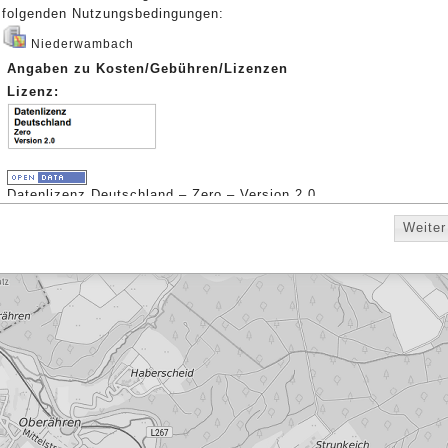
folgenden Nutzungsbedingungen:
Niederwambach
Angaben zu Kosten/Gebühren/Lizenzen
Lizenz:
Datenlizenz Deutschland – Zero – Version 2.0
Weiter
WMS TopPlusOpen
Beschränkungen des öffentlichen Zugangs
Es gelten keine Zugriffsbeschränkungen
Angaben zu Kosten/Gebühren/Lizenzen
Lizenz: