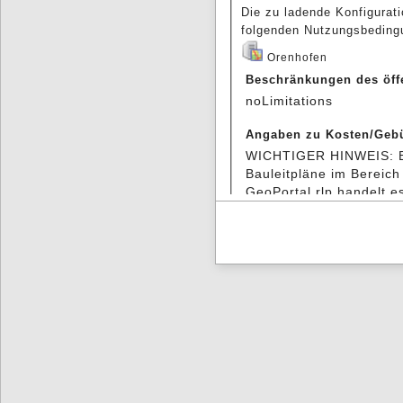
Die zu ladende Konfigurati
folgenden Nutzungsbeding
Orenhofen
Beschränkungen des öff
noLimitations
Angaben zu Kosten/Geb
WICHTIGER HINWEIS: Bei
Bauleitpläne im Bereic
GeoPortal.rlp handelt e
zusätzliches Informatio
Verbandsgemeindeverwa
Richtigkeit/Genauigkeit,
von der Verbandsgemeind
verbandsangehörigen O
Speicher keine Haftun
Die Verbandsgemeinde Sp
verbandsangehörigen O
Speicher haften nicht f
durch die direkte oder 
Datennutzung aus der O