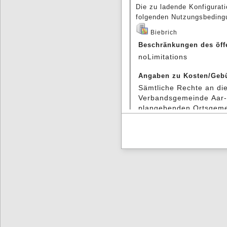
Die zu ladende Konfigurati
folgenden Nutzungsbeding
Biebrich
Beschränkungen des öff
noLimitations
Angaben zu Kosten/Geb
Sämtliche Rechte an die
Verbandsgemeinde Aar-E
plangebenden Ortsgemei
der Online-Anwendung de
Rechtlich verbindlich si
die in den Räumen der
Einrich eingesehen wer
WMS TopPlusOpen
Beschränkungen des öff
Es gelten keine Zugrif
Angaben zu Kosten/Geb