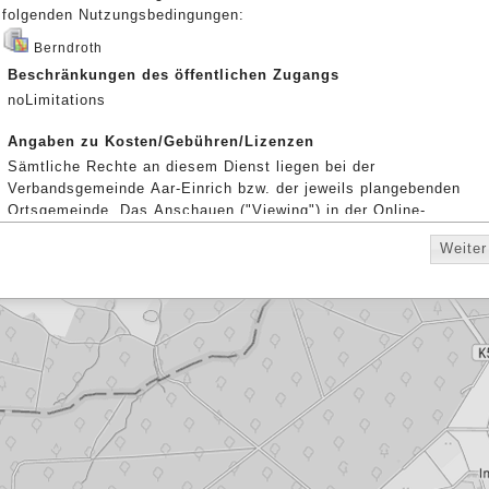
folgenden Nutzungsbedingungen:
Berndroth
Beschränkungen des öffentlichen Zugangs
noLimitations
Angaben zu Kosten/Gebühren/Lizenzen
Sämtliche Rechte an diesem Dienst liegen bei der
Verbandsgemeinde Aar-Einrich bzw. der jeweils plangebenden
Ortsgemeinde. Das Anschauen ("Viewing") in der Online-
Anwendung des GeoPortal.rlp ist kostenfrei. Rechtlich
Weiter
verbindlich sind ausschließlich die Originalpläne, die in den
Räumen der Verbandsgemeindeverwaltung Aar-Einrich
eingesehen werden können.
WMS TopPlusOpen
Beschränkungen des öffentlichen Zugangs
Es gelten keine Zugriffsbeschränkungen
Angaben zu Kosten/Gebühren/Lizenzen
Lizenz: