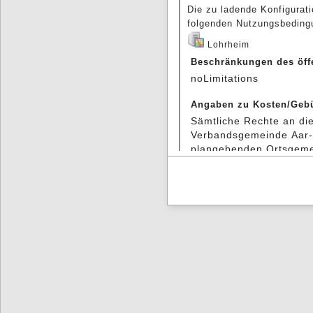
Die zu ladende Konfigurati
folgenden Nutzungsbeding
Lohrheim
Beschränkungen des öff
noLimitations
Angaben zu Kosten/Geb
Sämtliche Rechte an die
Verbandsgemeinde Aar-E
plangebenden Ortsgemei
der Online-Anwendung de
Rechtlich verbindlich si
die in den Räumen der
Einrich eingesehen wer
WMS TopPlusOpen
Beschränkungen des öff
Es gelten keine Zugrif
Angaben zu Kosten/Geb