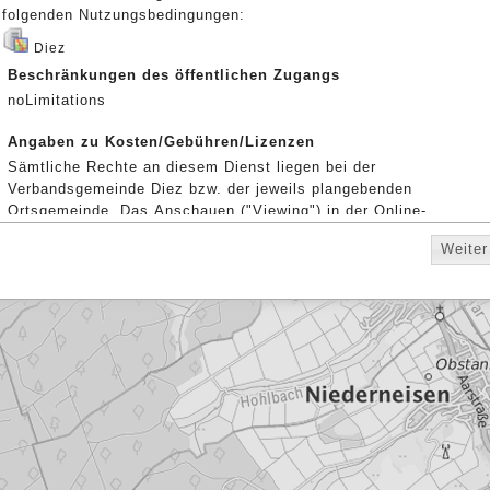
folgenden Nutzungsbedingungen:
Diez
Beschränkungen des öffentlichen Zugangs
noLimitations
Angaben zu Kosten/Gebühren/Lizenzen
Sämtliche Rechte an diesem Dienst liegen bei der
Verbandsgemeinde Diez bzw. der jeweils plangebenden
Ortsgemeinde. Das Anschauen ("Viewing") in der Online-
Anwendung des GeoPortal.rlp ist kostenfrei. Rechtlich
Weiter
verbindlich sind ausschließlich die Originalpläne, die in den
Räumen der Verbandsgemeindeverwaltung Diez eingesehen
werden können.
WMS TopPlusOpen
Beschränkungen des öffentlichen Zugangs
Es gelten keine Zugriffsbeschränkungen
Angaben zu Kosten/Gebühren/Lizenzen
Lizenz: