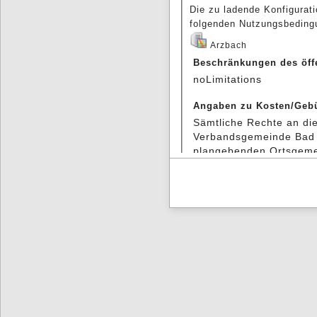
Die zu ladende Konfigurati
folgenden Nutzungsbeding
Arzbach
Beschränkungen des öff
noLimitations
Angaben zu Kosten/Geb
Sämtliche Rechte an die
Verbandsgemeinde Bad 
plangebenden Ortsgemei
der Online-Anwendung de
Rechtlich verbindlich si
die in den Räumen der
Ems - Nassau eingeseh
WMS TopPlusOpen
Beschränkungen des öff
Es gelten keine Zugrif
Angaben zu Kosten/Geb