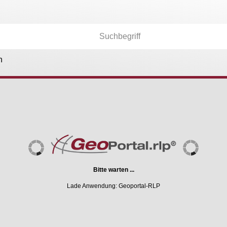
n
Kartenebenen
26.174
Anwendungen
36