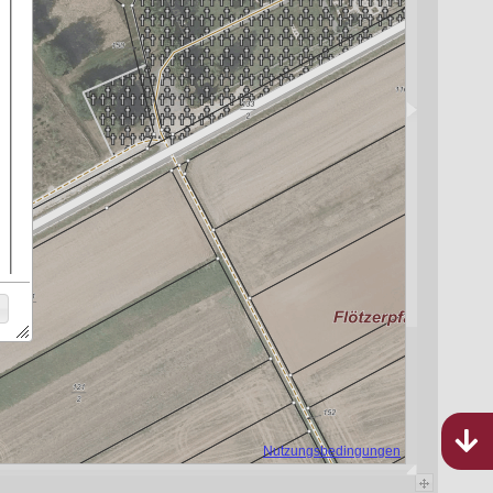
Bebauungspläne
Rheinland-Pfalz
762