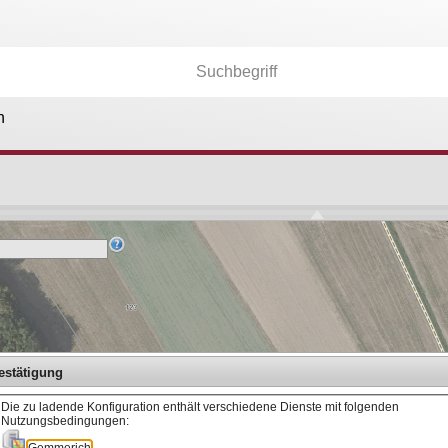
n
Kartenebenen
26.174
Anwendungen
36