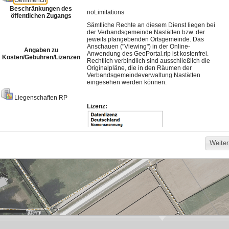
Meistgenutzte Karten
Hintergrund für die
Bodenrichtwerte
Darstellung von
Basisdienst 2026
Bebauungsplänen
789
1.031