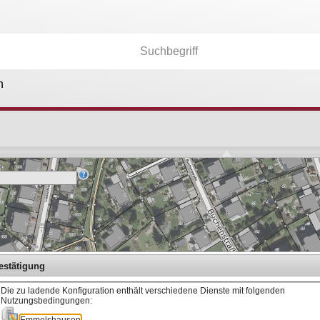
n
Kartenebenen
26.174
Anwendungen
36