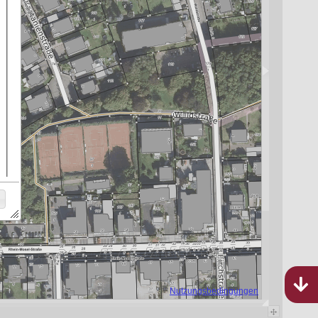
Bebauungspläne
Rheinland-Pfalz
879