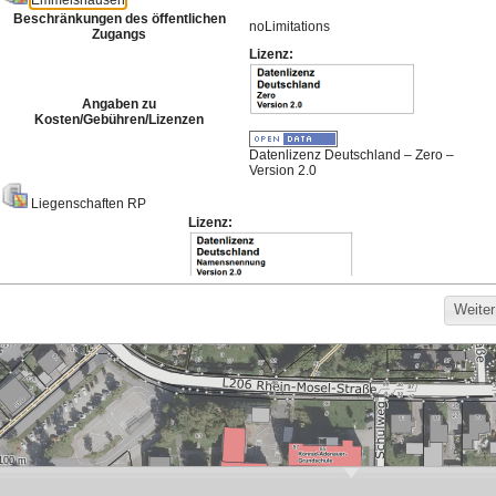
Meistgenutzte Karten
Hintergrund für die
Bodenrichtwerte
Darstellung von
Basisdienst 2026
Bebauungsplänen
588
1.164