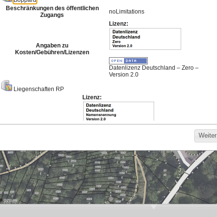
Meistgenutzte Karten
Hintergrund für die
Bodenrichtwerte
Darstellung von
Basisdienst 2026
Bebauungsplänen
634
1.176