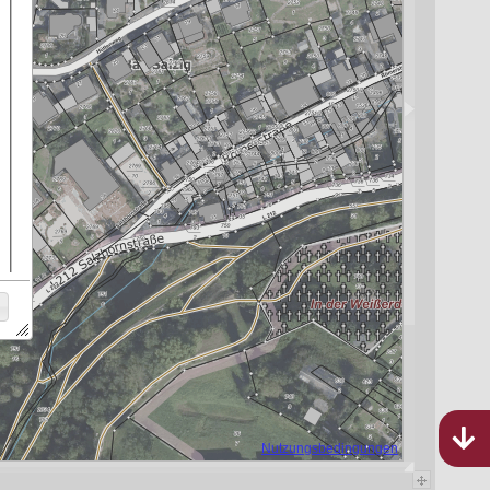
Bebauungspläne
Rheinland-Pfalz
885