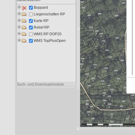
Liegenschaften RP
9.692
5.