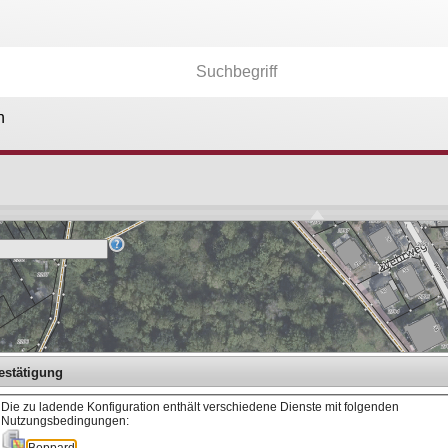
n
Kartenebenen
26.174
Anwendungen
36