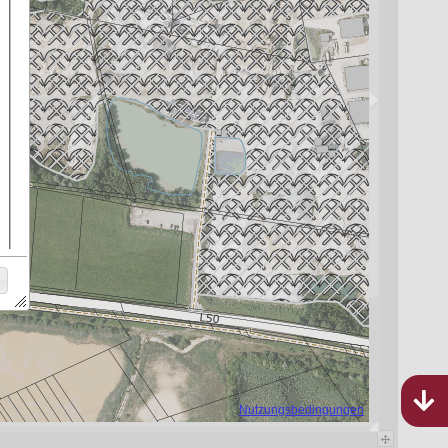
Bebauungspläne
Rheinland-Pfalz
1.009