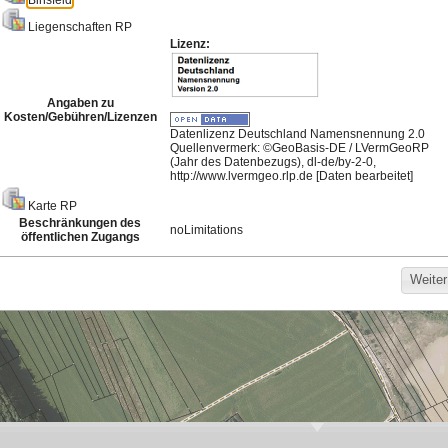
Meistgenutzte Karten
Hintergrund für die
Bodenrichtwerte
Darstellung von
Basisdienst 2026
Bebauungsplänen
675
1.369