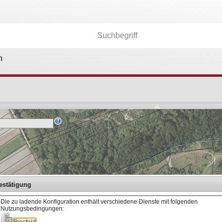
n
Kartenebenen
26.177
Anwendungen
36