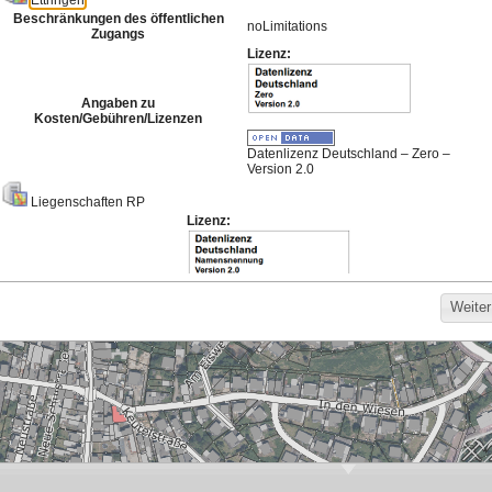
Meistgenutzte Karten
Hintergrund für die
Bodenrichtwerte
Darstellung von
Basisdienst 2026
Bebauungsplänen
403
1.285