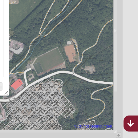
Bebauungspläne
Rheinland-Pfalz
976