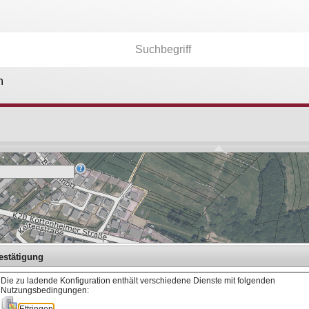
n
Kartenebenen
26.174
Anwendungen
36