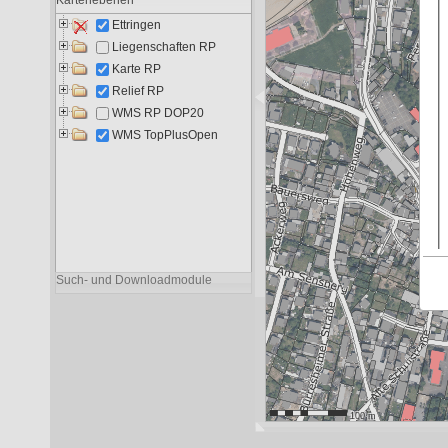
Liegenschaften RP
11.046
6.