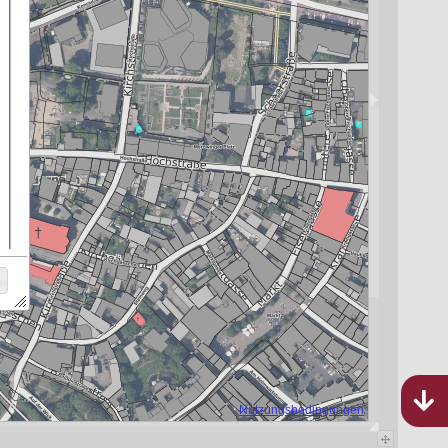
Bebauungspläne
Rheinland-Pfalz
1.030