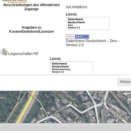
Meistgenutzte Karten
Hintergrund für die
Bodenrichtwerte
Darstellung von
Basisdienst 2026
Bebauungsplänen
778
1.396