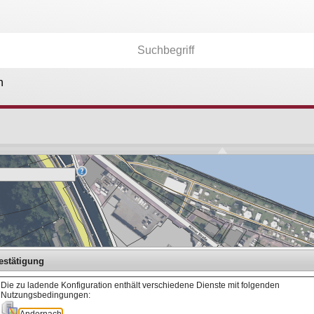
n
Kartenebenen
26.177
Anwendungen
36