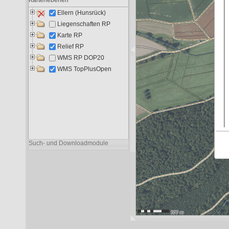
Liegenschaften RP
104
6