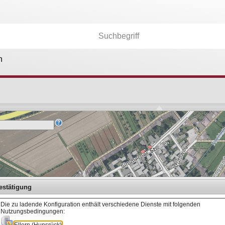
n
Kartenebenen
26.177
Anwendungen
36