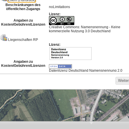
Meistgenutzte Karten
Hintergrund für die
Bodenrichtwerte
Darstellung von
Basisdienst 2026
Bebauungsplänen
3
25