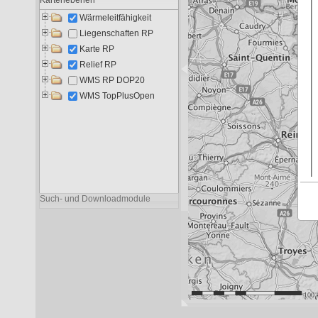
Liegenschaften RP
10.995
6.