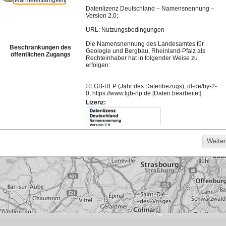
Meistgenutzte Karten
Hintergrund für die
Bodenrichtwerte
Darstellung von
Basisdienst 2026
Bebauungsplänen
369
1.279