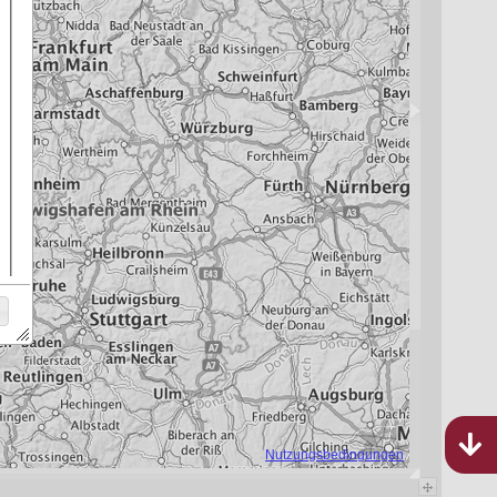
Bebauungspläne
Rheinland-Pfalz
970