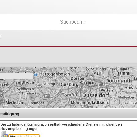
n
Kartenebenen
26.174
Anwendungen
36